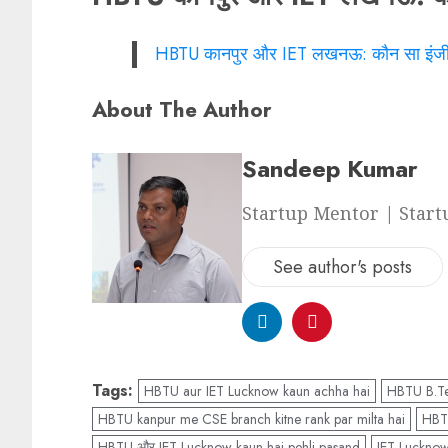
HBTU कानपुर और IET लखनऊ: कौन सा इंजीनिय
About The Author
Sandeep Kumar
Startup Mentor | Start
See author's posts
Tags:
HBTU aur IET Lucknow kaun achha hai
HBTU B.Te
HBTU kanpur me CSE branch kitne rank par milta hai
HBT
HBTU और IET Lucknow kaun hai pehli pasand
IET Luckno