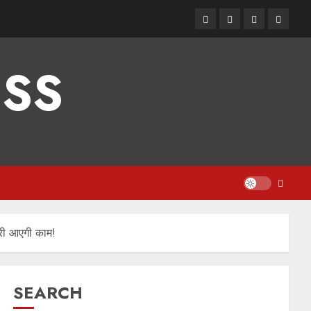
Facebook
Instagram
Twitter
Linked
ESS
री आएगी काम!
SEARCH