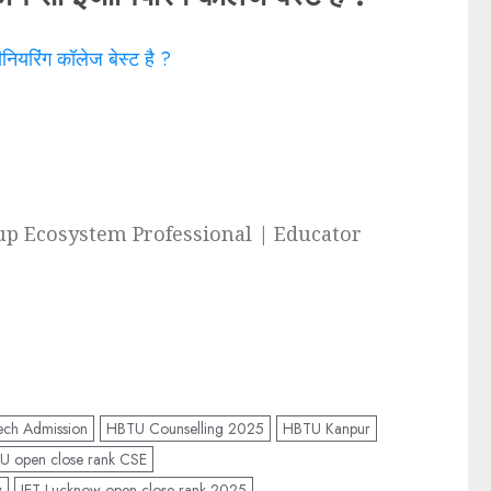
रिंग कॉलेज बेस्ट है ?
up Ecosystem Professional | Educator
ch Admission
HBTU Counselling 2025
HBTU Kanpur
U open close rank CSE
w
IET Lucknow open close rank 2025