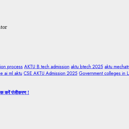
ator
sion process
AKTU B.tech admission
aktu btech 2025
aktu mechat
e ai ml aktu
CSE AKTU Admission 2025
Government colleges in 
क करें पंजीकरण !